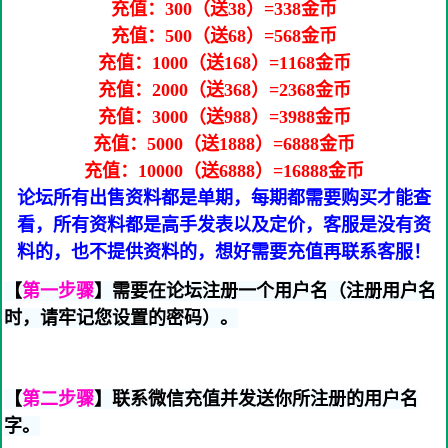
充值：300（送38）=338金币
充值：500（送68）=568金币
充值：1000（送168）=1168金币
充值：2000（送368）=2368金币
充值：3000（送988）=3988金币
充值：5000（送1888）=6888金币
充值：10000（送6888）=16888金币
论坛所有出售资料都是单期，每期都需要购买才能查
看，所有资料都是高手发表以及定价，客服是没有资
料的，也不提供资料的，想好需要充值再联系客服！
【
第一步骤
】需要在论坛注册一个用户名（注册用户名
时，请牢记您设置的密码）。
【
第二步骤
】联系微信充值并发送你所注册的用户名
字。