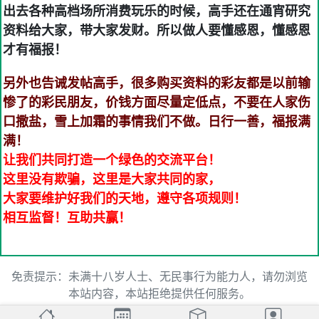
出去各种高档场所消费玩乐的时候，高手还在通宵研究
资料给大家，带大家发财。所以做人要懂感恩，懂感恩
才有福报！
另外也告诫发帖高手，很多购买资料的彩友都是以前输
惨了的彩民朋友，价钱方面尽量定低点，不要在人家伤
口撒盐，雪上加霜的事情我们不做。日行一善，福报满
满！
让我们共同打造一个绿色的交流平台！
这里没有欺骗，这里是大家共同的家，
大家要维护好我们的天地，遵守各项规则！
相互监督！互助共赢！
免责提示：未满十八岁人士、无民事行为能力人，请勿浏览
本站内容，本站拒绝提供任何服务。