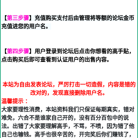
【
第三步骤
】充值购买支付后由管理将等额的论坛金币
充值进您的用户名。
【
第四步骤
】用户登录到论坛后点击你想看的高手贴，
点击购买后即可查看到认证用户的出售内容。
本站为自由发表论坛，严厉打击一切造假，内容是错的
改对的，发现直接删除用户名。
温馨提示 ：
大家要理性消费，本站资料我们只保证每期真实，错对
难免，六合不是谁家自己开的，没有百分百包中的说
法。出错了大家要理解高手，不骂，不喷，因为错了他
自己也输钱。高手也很辛苦的，开完奖后你们赚钱了，