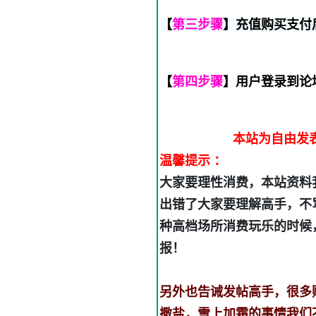
【
第三步骤
】充值购买支付
【
第四步骤
】用户登录到论
本站为自由发
温馨提示 ：
大家要理性消费，本站资料
出错了大家要理解高手，不
种高档场所消费玩乐的时候
报！
另外也告诫发帖高手，很多
撒盐，雪上加霜的事情我们