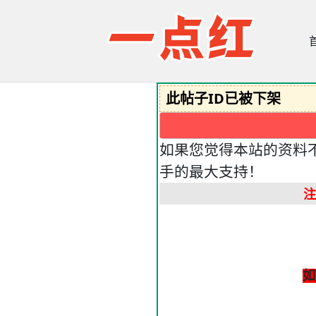
此帖子ID已被下架
如果您觉得本站的资料
手的最大支持！
注
如