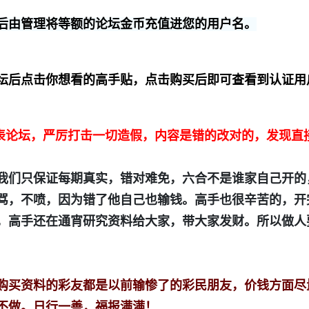
后由管理将等额的论坛金币充值进您的用户名。
坛后点击你想看的高手贴，点击购买后即可查看到认证用
表论坛，严厉打击一切造假，内容是错的改对的，发现直
我们只保证每期真实，错对难免，六合不是谁家自己开的
骂，不喷，因为错了他自己也输钱。高手也很辛苦的，开
，高手还在通宵研究资料给大家，带大家发财。所以做人
购买资料的彩友都是以前输惨了的彩民朋友，价钱方面尽
不做。日行一善，福报满满！