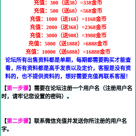
充值：300（送38）=338金币
充值：500（送68）=568金币
充值：1000（送168）=1168金币
充值：2000（送368）=2368金币
充值：3000（送988）=3988金币
充值：5000（送1888）=6888金币
充值：10000（送6888）=16888金币
论坛所有出售资料都是单期，每期都需要购买才能查
看，所有资料都是高手发表以及定价，客服是没有资
料的，也不提供资料的，想好需要充值再联系客服！
【
第一步骤
】需要在论坛注册一个用户名（注册用户名
时，请牢记您设置的密码）。
【
第二步骤
】联系微信充值并发送你所注册的用户名
字。