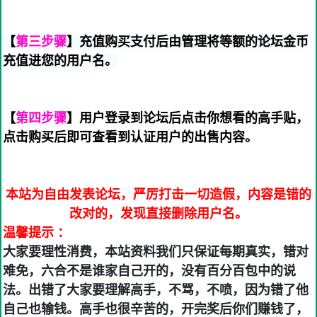
【
第三步骤
】充值购买支付后由管理将等额的论坛金币
充值进您的用户名。
【
第四步骤
】用户登录到论坛后点击你想看的高手贴，
点击购买后即可查看到认证用户的出售内容。
本站为自由发表论坛，严厉打击一切造假，内容是错的
改对的，发现直接删除用户名。
温馨提示 ：
大家要理性消费，本站资料我们只保证每期真实，错对
难免，六合不是谁家自己开的，没有百分百包中的说
法。出错了大家要理解高手，不骂，不喷，因为错了他
自己也输钱。高手也很辛苦的，开完奖后你们赚钱了，