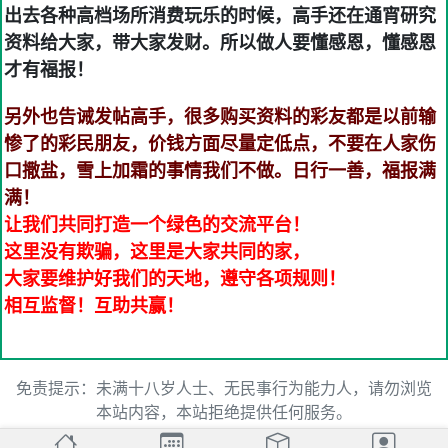
出去各种高档场所消费玩乐的时候，高手还在通宵研究
资料给大家，带大家发财。所以做人要懂感恩，懂感恩
才有福报！
另外也告诫发帖高手，很多购买资料的彩友都是以前输
惨了的彩民朋友，价钱方面尽量定低点，不要在人家伤
口撒盐，雪上加霜的事情我们不做。日行一善，福报满
满！
让我们共同打造一个绿色的交流平台！
这里没有欺骗，这里是大家共同的家，
大家要维护好我们的天地，遵守各项规则！
相互监督！互助共赢！
免责提示：未满十八岁人士、无民事行为能力人，请勿浏览
本站内容，本站拒绝提供任何服务。