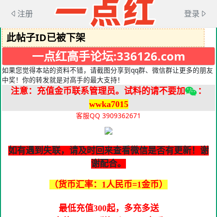
注册
登录
此帖子ID已被下架
一点红高手论坛:336126.com
如果您觉得本站的资料不错，请截图分享到qq群、微信群让更多的朋友
中奖！你的转发就是对高手的最大支持！
注意：充值金币联系管理员。试料的请不要加
：
wwka7015
客服QQ 3909362671
如有遇到失联，请及时回来查看微信是否有更新！谢
谢配合。
（货币汇率：1人民币=1金币）
最低充值300起，多充多送