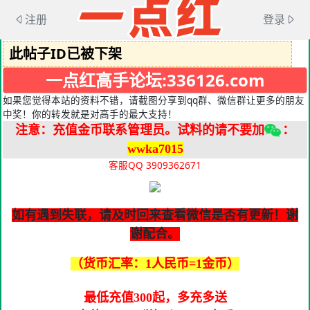
注册
登录
此帖子ID已被下架
一点红高手论坛:336126.com
如果您觉得本站的资料不错，请截图分享到qq群、微信群让更多的朋友
中奖！你的转发就是对高手的最大支持！
注意：充值金币联系管理员。试料的请不要加
：
wwka7015
客服QQ 3909362671
如有遇到失联，请及时回来查看微信是否有更新！谢
谢配合。
（货币汇率：1人民币=1金币）
最低充值300起，多充多送